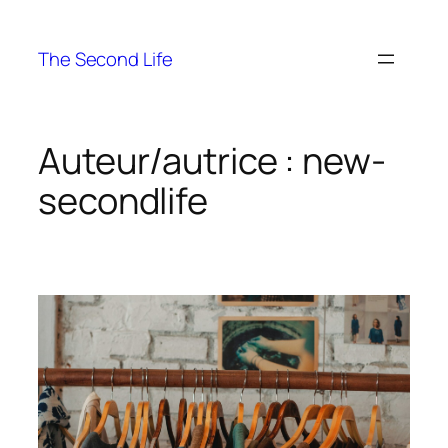
The Second Life
Auteur/autrice :
new-
secondlife