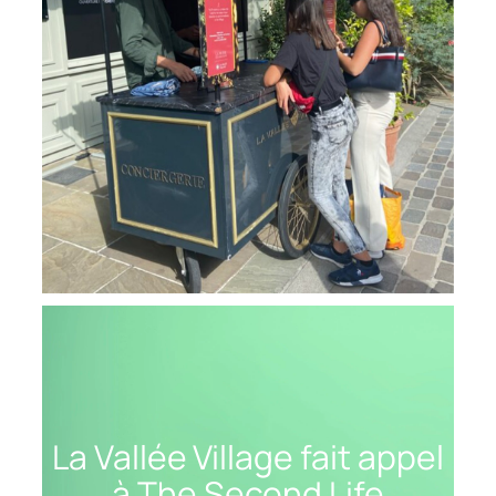
Écrit par
new-secondlife
dans
Presse
La Vallée Village fait appel
à The Second Life