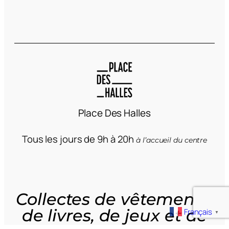
Place Des Halles
Tous les jours de 9h à 20h
à l’accueil du centre
Collectes
de vêtements,
de livres,
de jeux
et
de
Français
▼